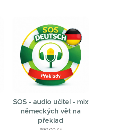
SOS - audio učitel - mix
německých vět na
překlad
990.00
Kč