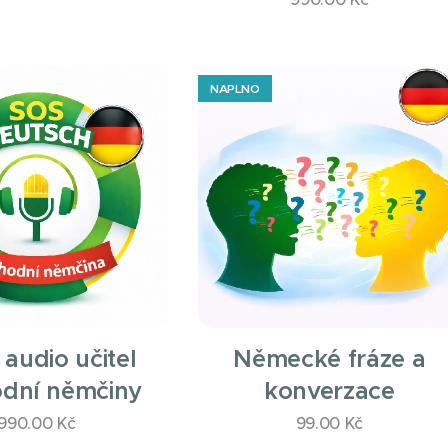
NAPLNO
 audio učitel
Německé fráze a
dní němčiny
konverzace
990.00
Kč
99.00
Kč