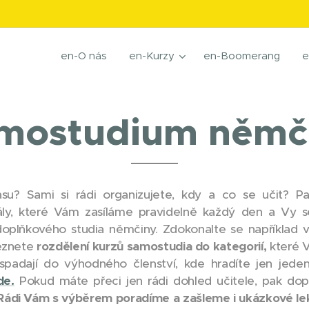
en-O nás
en-Kurzy
en-Boomerang
e
mostudium němč
su? Sami si rádi organizujete, kdy a co se učit? P
ly, které Vám zasíláme pravidelně každý den a Vy s
doplňkového studia němčiny. Zdokonalte se například v
leznete
rozdělení kurzů samostudia do kategorií,
které V
spadají do výhodného členství, kde hradíte jen jede
de.
Pokud máte přeci jen rádi dohled učitele, pak d
 Rádi Vám s výběrem poradíme a zašleme i ukázkové l