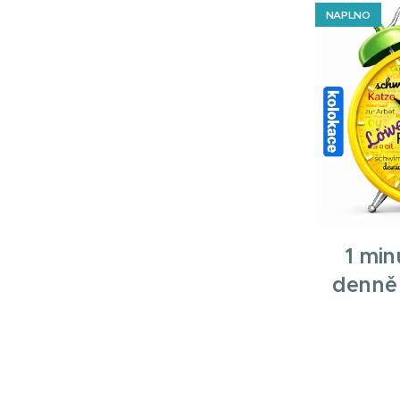
NAPLNO
1 min
denně