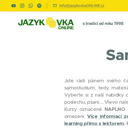
info@jazykovkaONLINE.cz
s tradicí od roku 1998
Sa
Jste rádi pánem svého ča
samostudium, tedy materiá
Vyberte si z naší nabídky 
poslechu, psaní.....Vlevo na
Kurzy označené
NAPLNO
omezení.
Více informací z
learning přímo s lektorem
.