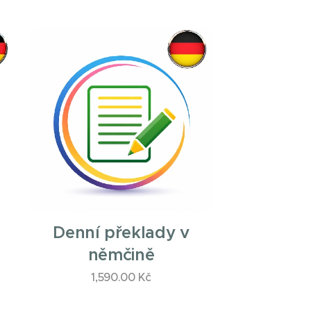
Denní překlady v
němčině
1,590.00
Kč