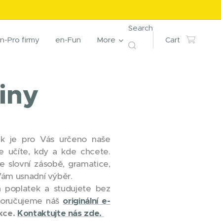
Search
n-Pro firmy
en-Fun
More
Cart
iny
ak je pro Vás určeno naše
e učíte, kdy a kde chcete.
e slovní zásobě, gramatice,
ám usnadní výběr.
n poplatek a studujete bez
oporučujeme náš
originální e-
ekce.
Kontaktujte nás zde.