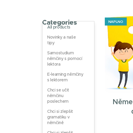
Categories
NAPLNO
All products
Novinky a naše
tipy
Samostudium
němčiny s pomocí
lektora
E-learning němčiny
s lektorem
Chci se učit
němčinu
Němec
poslechem
Chci si zlepšit
gramatiku v
němčině
Chci si zlepšit