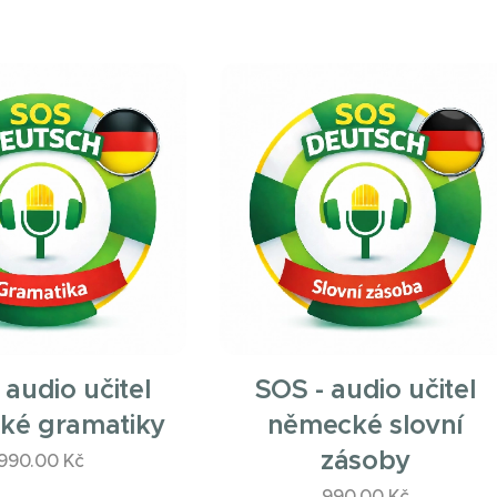
 audio učitel
SOS - audio učitel
ké gramatiky
německé slovní
zásoby
990.00
Kč
990.00
Kč