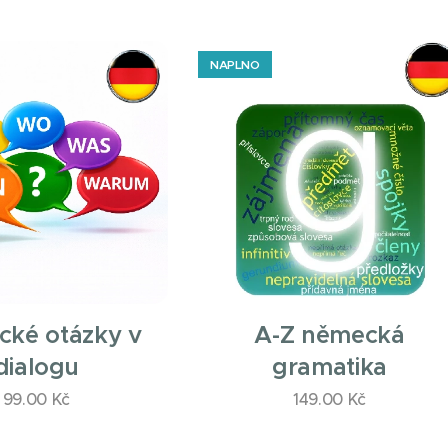
NAPLNO
ké otázky v
A-Z německá
dialogu
gramatika
99.00
Kč
149.00
Kč