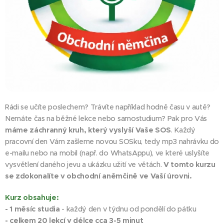
Rádi se učíte poslechem? Trávíte například hodně času v autě?
Nemáte čas na běžné lekce nebo samostudium? Pak pro Vás
máme záchranný kruh, který vyslyší Vaše SOS
. Každý
pracovní den Vám zašleme novou SOSku, tedy mp3 nahrávku do
e-mailu nebo na mobil (např. do WhatsAppu), ve které uslyšíte
vysvětlení daného jevu a ukázku užití ve větách.
V tomto kurzu
se zdokonalíte v obchodní aněmčině ve Vaší úrovni.
Kurz obsahuje:
- 1 měsíc studia
- každý den v týdnu od pondělí do pátku
- celkem 20 lekcí v délce cca 3-5 minut