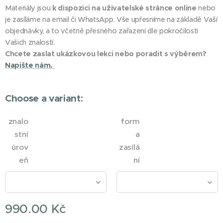
Materiály jsou
k dispozici na uživatelské stránce online
nebo
je zasíláme na email či WhatsApp. Vše upřesníme na základě Vaší
objednávky, a to včetně přesného zařazení dle pokročilosti
Vašich znalostí.
Chcete zaslat ukázkovou lekci nebo poradit s výběrem?
Napište nám.
Choose a variant:
znalo
form
stní
a
úrov
zasílá
eň
ní
990.00
Kč