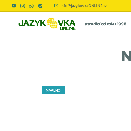
info@jazykovkaONLINE.cz
s tradicí od roku 1998
N
NAPLNO