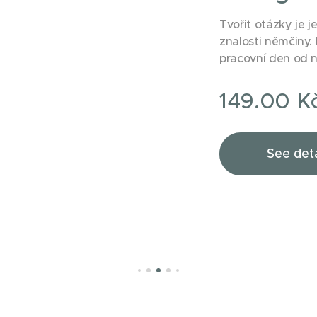
Tvořit otázky je 
znalosti němčiny.
pracovní den od n
včetně ukázky užití v textu. 
měsíc studia - ka
149.00
K
pátku - celkem 20
jsou k dispozici n
nebo je zasíláme 
See deta
upřesníme na zákl
včetně přesného z
znalostí. Chcete zaslat ukázkovou lekci nebo
poradit s výběre