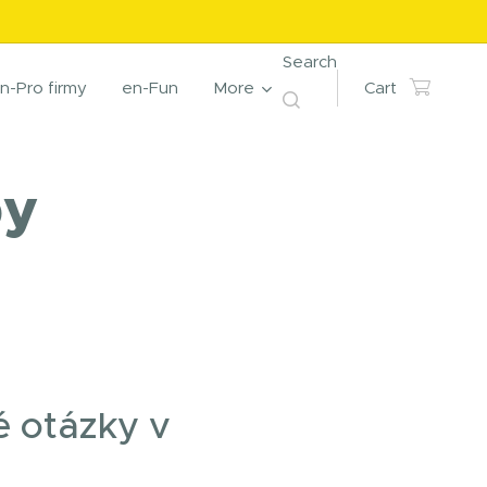
Search
n-Pro firmy
en-Fun
More
Cart
py
MAXIMÁLNÍ POKROK 
 otázky v