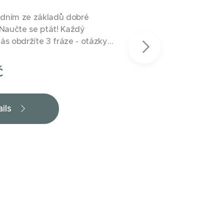
jedním ze základů dobré
 Naučte se ptát! Každý
ás obdržíte 3 fráze - otázky
Kurz obsahuje: - 1
ždý den v týdnu od pondělí do
č
 lekcí - 60 otázek Materiály
a uživatelské stránce online
na email či WhatsApp. Vše
ils
adě Vaší objednávky, a to
ařazení dle pokročilosti Vašich
m? Napište nám.