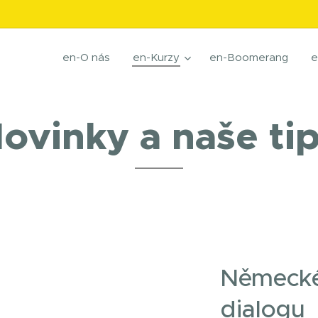
en-O nás
en-Kurzy
en-Boomerang
e
ovinky a naše ti
Německé
dialogu