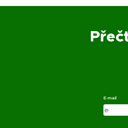
Přečt
E-mail