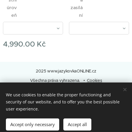
úrov
zasílá
eň
ní
4,990.00
Kč
2025 www.jazykovkaONLINE.cz
Všechna práva vyhrazena.
Cookies
Languages
We use cookies to enable the proper functioning and
Čeština
English
Deutsch
Polski
Français
security of our website, and to offer you the best possible
user experience.
Add to cart
Accept only necessary
Accept all