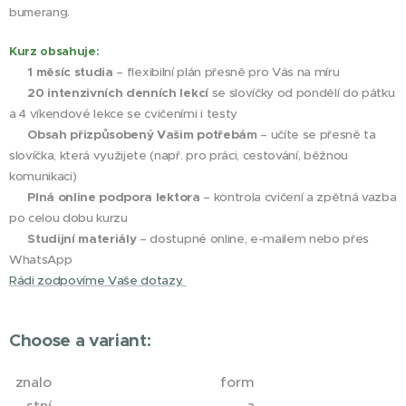
bumerang.
Kurz obsahuje:
✔
1 měsíc studia
– flexibilní plán přesně pro Vás na míru
✔
20 intenzivních denních lekcí
se slovíčky od pondělí do pátku
a 4 víkendové lekce se cvičeními i testy
✔
Obsah přizpůsobený Vašim potřebám
– učíte se přesně ta
slovíčka, která využijete (např. pro práci, cestování, běžnou
komunikaci)
✔
Plná online podpora lektora
– kontrola cvičení a zpětná vazba
po celou dobu kurzu
✔ Studijní materiály
– dostupné online, e-mailem nebo přes
WhatsApp
Rádi zodpovíme Vaše dotazy.
Choose a variant:
znalo
form
stní
a