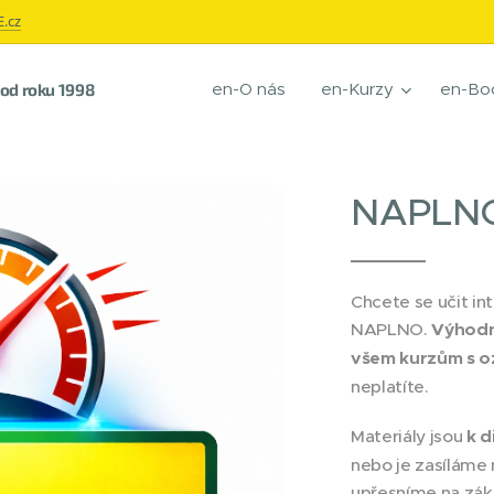
.cz
en-O nás
en-Kurzy
en-Bo
í od roku 1998
NAPLNO 
Chcete se učit in
NAPLNO.
Výhodn
všem kurzům s 
neplatíte.
Materiály jsou
k d
nebo je zasíláme
upřesníme na zákl