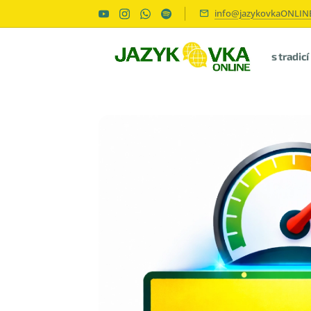
info@jazykovkaONLINE
s tradic