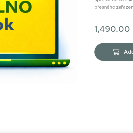
přesného zařazení
1,490.00
Add