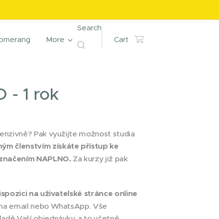
Search
omerang
More
Cart
- 1 rok
tenzivně? Pak využijte možnost studia
ým členstvím získáte přístup ke
označením NAPLNO.
Za kurzy již pak
ispozici na uživatelské stránce online
 na email nebo WhatsApp. Vše
adě Vaší objednávky, a to včetně