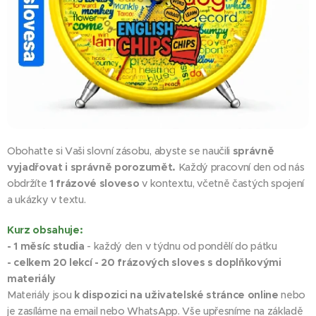
Obohaťte si Vaši slovní zásobu, abyste se naučili
správně
vyjadřovat i správně
porozumět.
Každý pracovní den od nás
obdržíte
1 frázové sloveso
v kontextu, včetně častých spojení
a ukázky v textu.
Kurz obsahuje:
- 1 měsíc studia
- každý den v týdnu od pondělí do pátku
- celkem 20 lekcí - 20 frázových sloves s doplňkovými
materiály
Materiály jsou
k dispozici na uživatelské stránce online
nebo
je zasíláme na email nebo WhatsApp. Vše upřesníme na základě