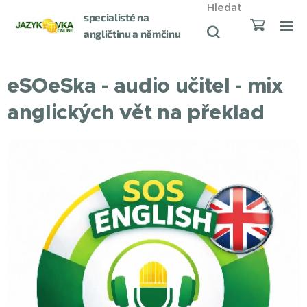
Hledat
specialisté na
angličtinu a němčinu
od roku 1998
eSOeSka - audio učitel - mix
anglických vět na překlad