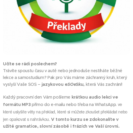
Učíte se rádi poslechem?
Trávíte spoustu času v autě nebo jednoduše nestíháte běžné
lekce a samostudium? Pak pro Vás máme záchranný kruh, který
vyslyší Vaše SOS –
jazykovou e
SOeSku
,
která Vás zachrání!
Každý pracovní den Vám pošleme
krátkou audio lekci ve
ve
formátu MP3
přímo do e-mailu nebo třeba na WhatsApp.
které uslyšíte věty na překlad, které si můžete zkoušet překládat nebo
jen opakovat s nahrávkou.
V tomto kurzu se zdokonalíte v
užité gramatice, slovní zásobě i frázích ve Vaší úrovni.