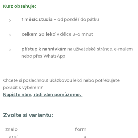
Kurz obsahuje:
1 měsíc studia
– od pondělí do pátku
celkem 20 lekc
í v délce 3–5 minut
přístup k nahrávkám
na uživatelské stránce, e-mailem
nebo přes WhatsApp
Chcete si poslechnout ukázkovou lekci nebo potřebujete
poradit s výběrem?
Napište nám, rádi vám pomůžeme.
Zvolte si variantu:
znalo
form
stní
a