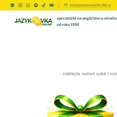
info@jazykovkaONLINE.cz
specialisté na angličtinu a němči
od roku 1998
Udělejte radost sobě i s