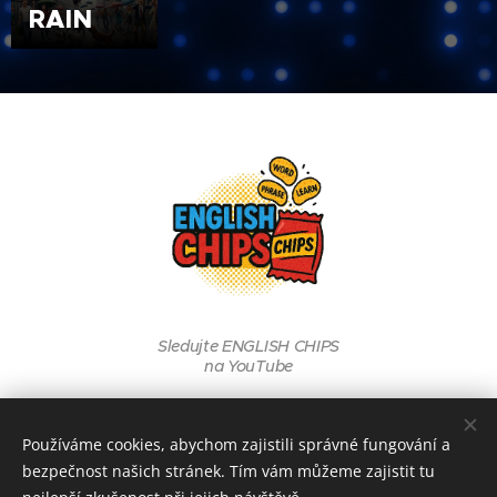
RAIN
Sledujte ENGLISH CHIPS
na YouTube
Používáme cookies, abychom zajistili správné fungování a
2025 www.jazykovkaONLINE.cz
bezpečnost našich stránek. Tím vám můžeme zajistit tu
Všechna práva vyhrazena.
Cookies