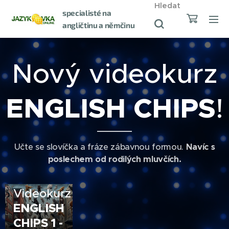
Hledat
specialisté na
angličtinu a němčinu
od roku 1998
Nový videokurz
ENGLISH CHIPS
!
Učte se slovíčka a fráze zábavnou formou.
Navíc s
poslechem od rodilých mluvčích.
04.08.2025
Videokurz
ENGLISH
CHIPS 1 -