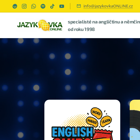
info@jazykovkaONLINE.cz
specialisté na angličtinu a němči
od roku 1998