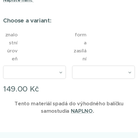
Napište nám.
Choose a variant:
znalo
form
stní
a
úrov
zasílá
eň
ní
149.00
Kč
Tento materiál spadá do výhodného balíčku
samostudia
NAPLNO
.