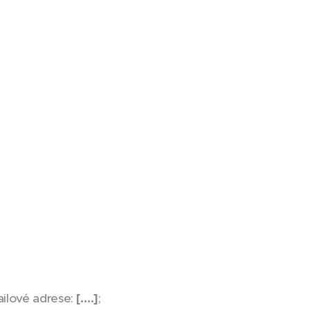
ailové adrese:
[….]
;