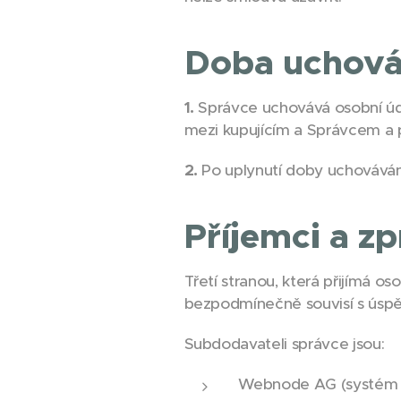
Doba uchová
1.
Správce uchovává osobní úda
mezi kupujícím a Správcem a 
2.
Po uplynutí doby uchováván
Příjemci a z
Třetí stranou, která přijímá o
bezpodmínečně souvisí s úspě
Subdodavateli správce jsou:
Webnode AG (systém 