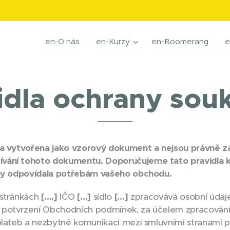
en-O nás
en-Kurzy
en-Boomerang
e
idla ochrany sou
yla vytvořena jako vzorový dokument a nejsou právně
vání tohoto dokumentu. Doporučujeme tato pravidla k
aby odpovídala potřebám vašeho obchodu.
stránkách
[….]
IČO
[…]
sídlo
[…]
zpracovává osobní údaje
potvrzení Obchodních podmínek, za účelem zpracování 
 plateb a nezbytné komunikaci mezi smluvními stranami