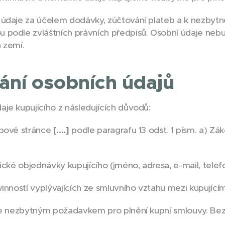
údaje za účelem dodávky, zúčtování plateb a k nezbytn
 podle zvláštních právních předpisů. Osobní údaje ne
 zemí.
ání osobních údajů
je kupujícího z následujících důvodů:
ebové stránce
[….]
podle paragrafu 13 odst. 1 písm. a) Zá
cké objednávky kupujícího (jméno, adresa, e-mail, telefon
inností vyplývajících ze smluvního vztahu mezi kupujíc
je nezbytným požadavkem pro plnění kupní smlouvy. Bez