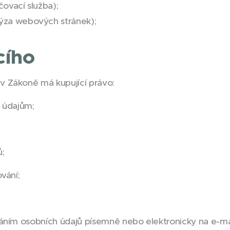
čovací služba);
lýza webových stránek);
cího
 Zákoně má kupující právo:
 údajům;
;
vání;
áním osobních údajů písemně nebo elektronicky na e-m