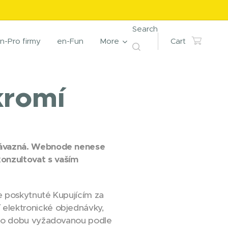
Search
n-Pro firmy
en-Fun
More
Cart
kromí
 závazná. Webnode nenese
onzultovat s vaším
 poskytnuté Kupujícím za
elektronické objednávky,
 po dobu vyžadovanou podle