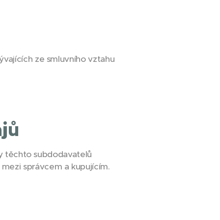
vajících ze smluvního vztahu
ajů
žby těchto subdodavatelů
 mezi správcem a kupujícím.