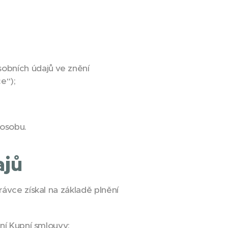
obních údajů ve znění
e“);
 osobu.
ajů
ávce získal na základě plnění
ní Kupní smlouvy;