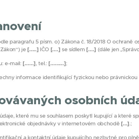
anovení
le paragrafu 5 písm. o) Zákona č. 18/2018 O ochraně os
„Zákon“) je
[…..]
IČO
[….]
se sídlem
[….]
(dále jen „Správc
u: e-mail:
[……]
, tel.:
[………]
;
echny informace identifikující fyzickou nebo právnickou
covávaných osobních úd
daje, které mu se souhlasem poskytl kupující a které spr
elektronické objednávky v internetovém obchodě
[…]
.;
tifikační a kontaktní údaje kupujícího nezbytné pro plně