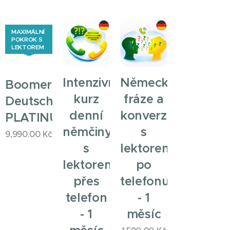
MAXIMÁLNÍ
POKROK S
LEKTOREM
Intenzivní
Německé
Boomerang
kurz
fráze a
Deutsch
denní
konverzace
PLATINUM
němčiny
s
9,990.00
Kč
s
lektorem
lektorem
po
přes
telefonu
telefon
- 1
- 1
měsíc