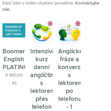
Kontaktujte
Rádi Vám s Vaším studiem poradíme.
nás.
MAXIMÁLNÍ
POKROK S
LEKTOREM
Intenzivní
Anglické
Boomerang
kurz
fráze a
English
denní
konverzace
PLATINUM
angličtiny
s
9 990,00
s
lektorem
Kč
lektorem
po
přes
telefonu
telefon
- 1