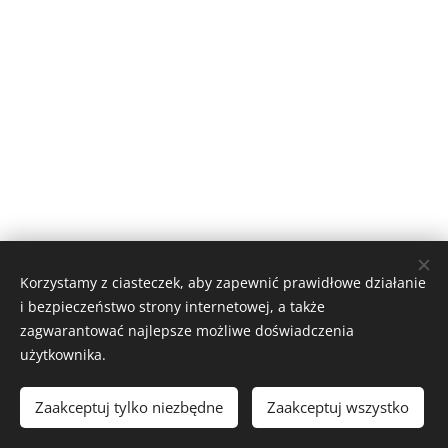
Korzystamy z ciasteczek, aby zapewnić prawidłowe działanie
i bezpieczeństwo strony internetowej, a także
2025 www.jazykovkaONLINE.cz
zagwarantować najlepsze możliwe doświadczenia
Všechna práva vyhrazena.
Ciasteczka
użytkownika.
Języki
Zaakceptuj tylko niezbędne
Zaakceptuj wszystko
Čeština
English
Deutsch
Polski
Français