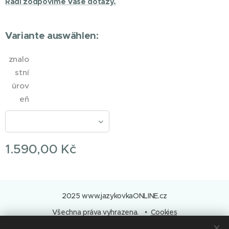
Rádi zodpovíme Vaše dotazy.
Variante auswählen:
znalo
stní
úrov
eň
1.590,00
Kč
2025 www.jazykovkaONLINE.cz
Všechna práva vyhrazena.
Cookies