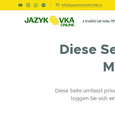
info@jazykovkaONLINE.cz
s tradicí od roku 1
Diese Se
M
Diese Seite umfasst priva
loggen Sie sich e