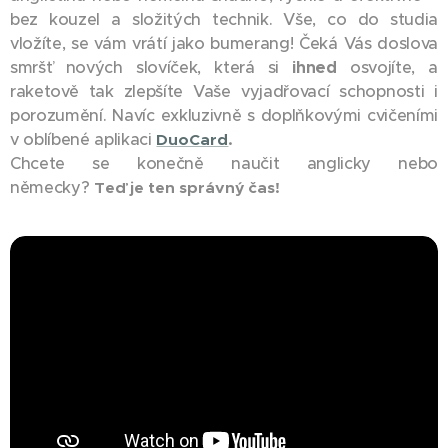
bez kouzel a složitých technik. Vše, co do studia
vložíte, se vám vrátí jako bumerang! Čeká Vás doslova
smršť nových slovíček, která si
ihned
osvojíte, a
raketově tak zlepšíte Vaše vyjadřovací schopnosti i
porozumění. Navíc exkluzivně s doplňkovými cvičeními
v oblíbené aplikaci
DuoCard
.
Chcete se konečně naučit anglicky nebo
německy?
Teď je ten správný čas!