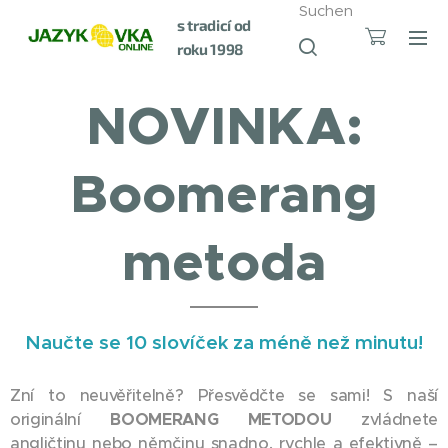
Suchen
s tradicí od
roku 1998
NOVINKA:
Boomerang
metoda
Naučte se 10 slovíček za méně než minutu!
Zní to neuvěřitelně? Přesvědčte se sami! S naší
originální
BOOMERANG METODOU
zvládnete
angličtinu nebo němčinu snadno, rychle a efektivně –