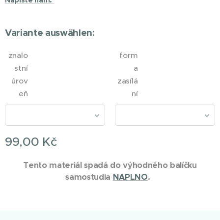
Napište nám.
Variante auswählen:
znalo
form
stní
a
úrov
zasílá
eň
ní
99,00
Kč
Tento materiál spadá do výhodného balíčku
samostudia
NAPLNO
.