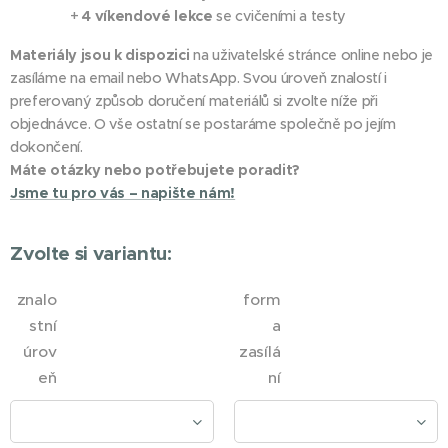
+
4 víkendové lekce
se cvičeními a testy
Materiály jsou k dispozici
na uživatelské stránce online nebo je
zasíláme na email nebo WhatsApp. Svou úroveň znalostí i
preferovaný způsob doručení materiálů si zvolte níže při
objednávce. O vše ostatní se postaráme společně po jejím
dokončení.
Máte otázky nebo potřebujete poradit?
Jsme tu pro vás – napište nám!
Zvolte si variantu:
znalo
form
stní
a
úrov
zasílá
eň
ní