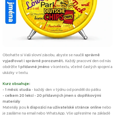
Obohaťte si Vaši slovní zásobu, abyste se naučili
správně
vyjadřovat i správně
porozumět.
Každý pracovní den od nás
obdržíte
1 přídavné jméno
v kontextu, včetně častých spojení a
ukázky v textu.
Kurz obsahuje
:
- 1 měsíc studia
- každý den v týdnu od pondělí do pátku
- celkem 20 lekcí - 20 přídavných jmen s doplňkovými
materiály
Materiály jsou
k dispozici na uživatelské stránce online
nebo
je zasíláme na email nebo WhatsApp. Vše upřesníme na základě