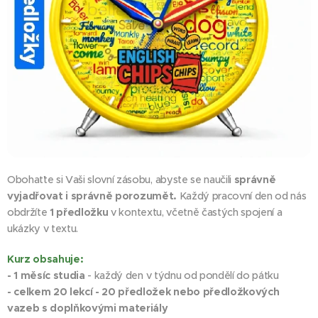
Obohaťte si Vaši slovní zásobu, abyste se naučili
správně
vyjadřovat i správně
porozumět.
Každý pracovní den od nás
obdržíte
1 předložku
v kontextu, včetně častých spojení a
ukázky v textu.
Kurz obsahuje:
- 1 měsíc studia
- každý den v týdnu od pondělí do pátku
- celkem 20 lekcí - 20 předložek nebo předložkových
vazeb s doplňkovými materiály