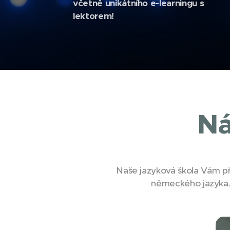
včetně unikátního e-learningu s
lektorem!
Ná
Naše jazyková škola Vám př
německého jazyka