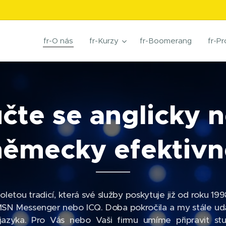
fr-O nás
fr-Kurzy
fr-Boomerang
fr-Pr
čte se anglicky 
německy efektivn
letou tradicí, která své služby poskytuje již od roku 1998
e MSN Messenger nebo ICQ. Doba pokročila a my stále 
azyka. Pro Vás nebo Vaši firmu umíme připravit st