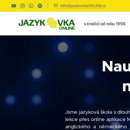
info@jazykovkaONLINE.cz
s tradicí od roku 1998
Nau
Jsme jazyková škola s dlouho
lekce přes online aplikac
anglického a německého j