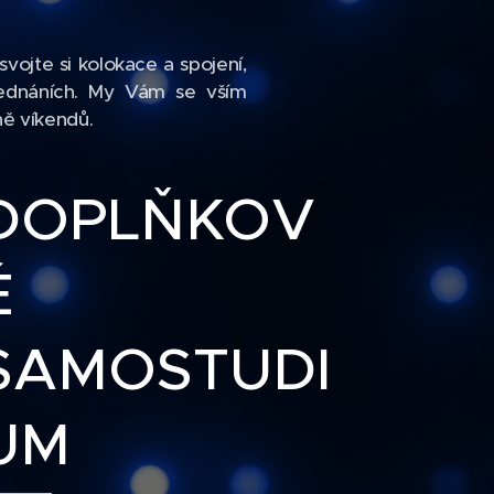
svojte si kolokace a spojení,
 jednáních. My Vám se vším
ně víkendů.
DOPLŇKOV
É
SAMOSTUDI
UM