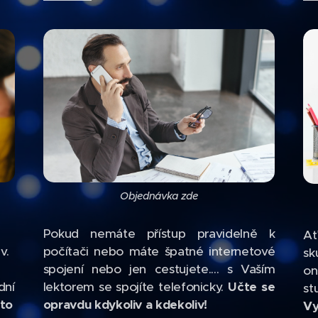
Objednávka zde
Pokud nemáte přístup pravidelně k
Ať
v.
počítači nebo máte špatné internetové
sk
spojení nebo jen cestujete.... s Vaším
on
dní
lektorem se spojíte telefonicky.
Učte se
st
 to
opravdu kdykoliv a kdekoliv!
Vy