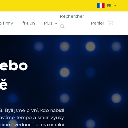
FR
Rechercher
o firmy
fr-Fun
Plus
Panier
nebo
ě
. Byli jsme první, kdo nabídl
udáváme tempo a směr výuky
udium vedoucí k maximální