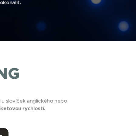
okonalit.
ANG
udiu slovíček anglického nebo
aketovou rychlostí.