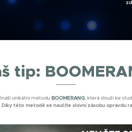
zd
š tip: BOOMER
ináší unikátní metodu
BOOMERANG
, která slouží ke st
.
Díky této metodě se naučíte slovní zásobu opravdu r