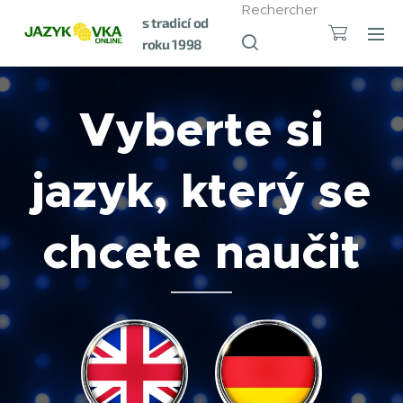
Rechercher
s tradicí od
roku 1998
Vyberte si
jazyk, který se
chcete naučit