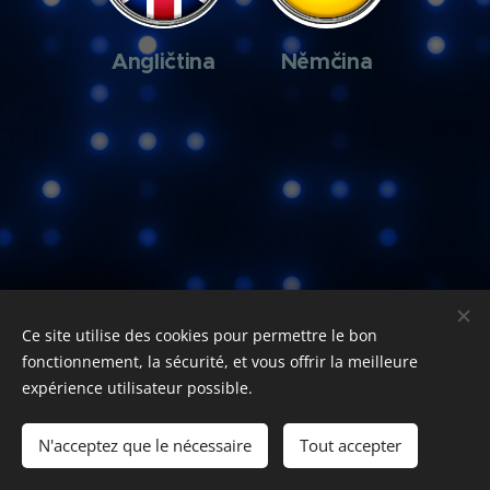
Angličtina
Němčina
Ce site utilise des cookies pour permettre le bon
2025 www.jazykovkaONLINE.cz
fonctionnement, la sécurité, et vous offrir la meilleure
Všechna práva vyhrazena.
Cookies
expérience utilisateur possible.
Langues
N'acceptez que le nécessaire
Tout accepter
Čeština
English
Deutsch
Polski
Français