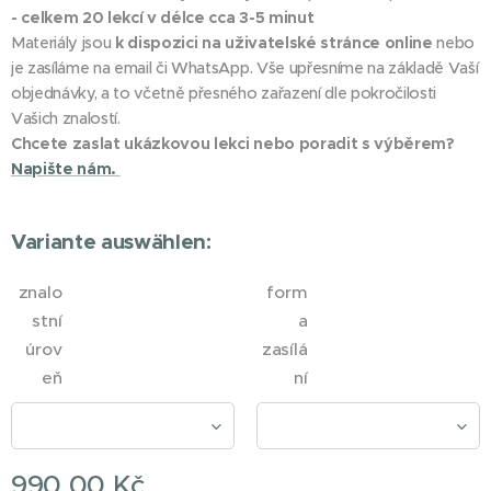
- celkem 20 lekcí v délce cca 3-5 minut
Materiály jsou
k dispozici na uživatelské stránce online
nebo
je zasíláme na email či WhatsApp. Vše upřesníme na základě Vaší
objednávky, a to včetně přesného zařazení dle pokročilosti
Vašich znalostí.
Chcete zaslat ukázkovou lekci nebo poradit s výběrem?
Napište nám.
Variante auswählen:
znalo
form
stní
a
úrov
zasílá
eň
ní
990,00
Kč