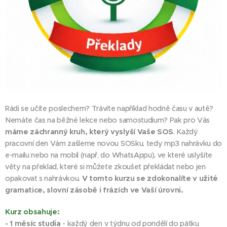
Rádi se učíte poslechem? Trávíte například hodně času v autě?
Nemáte čas na běžné lekce nebo samostudium? Pak pro Vás
máme záchranný kruh, který vyslyší Vaše SOS
. Každý
pracovní den Vám zašleme novou SOSku, tedy mp3 nahrávku do
e-mailu nebo na mobil (např. do WhatsAppu), ve které uslyšíte
věty na překlad, které si můžete zkoušet překládat nebo jen
opakovat s nahrávkou.
V tomto kurzu se zdokonalíte v užité
gramatice, slovní zásobě i frázích ve Vaší úrovni.
Kurz obsahuje:
- 1 měsíc studia
- každý den v týdnu od pondělí do pátku