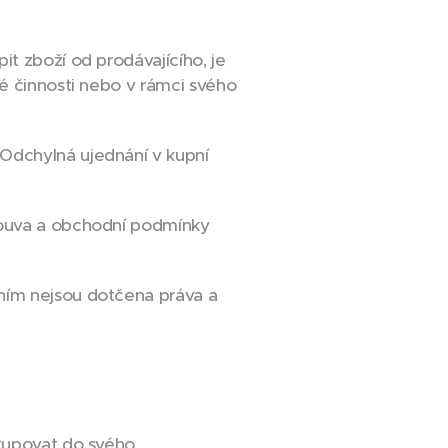
t zboží od prodávajícího, je
ké činnosti nebo v rámci svého
Odchylná ujednání v kupní
louva a obchodní podmínky
ním nejsou dotčena práva a
stupovat do svého