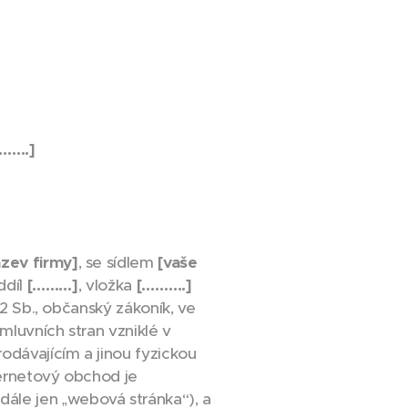
[…….]
ázev firmy]
, se sídlem
[vaše
ddíl
[………]
, vložka
[……….]
12 Sb., občanský zákoník, ve
mluvních stran vzniklé v
odávajícím a jinou fyzickou
ternetový obchod je
dále jen „webová stránka“), a