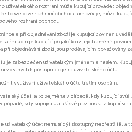
ho uživatelského rozhraní může kupující provádět objedn
ě, že to webové rozhraní obchodu umožňuje, může kupují
ebového rozhraní obchodu.
stránce a při objednávání zboží je kupující povinen uvád
lském účtu je kupující při jakékoliv jejich změně povin
 a při objednávání zboží jsou prodávajícím považovány z
účtu je zabezpečen uživatelským jménem a heslem. Kupuj
 nezbytných k přístupu do jeho uživatelského účtu.
ožnit využívání uživatelského účtu třetím osobám.
ivatelský účet, a to zejména v případě, kdy kupující svůj
v případě, kdy kupující poruší své povinnosti z kupní s
že uživatelský účet nemusí být dostupný nepřetržitě, a
 softwarového vybavení prodávajícího, popř. nutnou ú