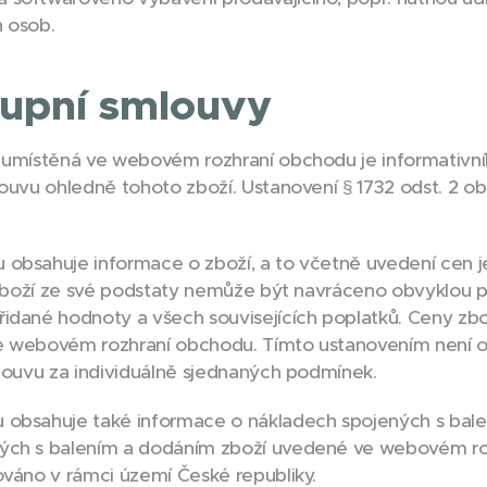
h osob.
kupní smlouvy
umístěná ve webovém rozhraní obchodu je informativníh
louvu ohledně tohoto zboží. Ustanovení § 1732 odst. 2 o
obsahuje informace o zboží, a to včetně uvedení cen je
o zboží ze své podstaty nemůže být navráceno obvyklou 
idané hodnoty a všech souvisejících poplatků. Ceny zboží
ve webovém rozhraní obchodu. Tímto ustanovením není
mlouvu za individuálně sjednaných podmínek.
obsahuje také informace o nákladech spojených s bale
ých s balením a dodáním zboží uvedené ve webovém ro
ováno v rámci území České republiky.