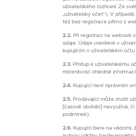
uživatelského rozhraní. Ze své
„uživatelský účet“). V případ
též bez registrace přímo z w
2.2.
Při registraci na webové 
údaje. Údaje uvedené v uživate
kupujícím v uživatelském účtu
2.3.
Přístup k uživatelskému 
mlčenlivost ohledně informací
2.4.
Kupující není oprávněn um
2.5.
Prodávající může zrušit už
[časové období] nevyužívá, či 
podmínek).
2.6.
Kupující bere na vědomí, 
nutnou údržbu hardwarového a