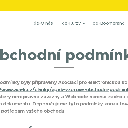
de-O nás
de-Kurzy
de-Boomerang
bchodní podmín
dmínky byly připraveny Asociací pro elektronickou ko
//www.apek.cz/clanky/apek-vzorove-obchodni-podmink
který není právně závazný a Webnode nenese žádnou 
o dokumentu. Doporučujeme tyto podmínky konzultova
ly potřebám vašeho obchodu.