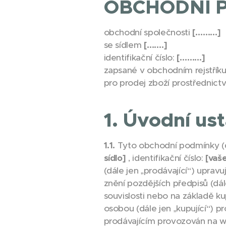
OBCHODNÍ 
obchodní společnosti
[………]
se sídlem
[…….]
identifikační číslo:
[………]
zapsané v obchodním rejstří
pro prodej zboží prostřednic
1. Úvodní us
1.1.
Tyto obchodní podmínky (d
sídlo]
, identifikační číslo:
[vaše
(dále jen „prodávající“) upravu
znění pozdějších předpisů (dál
souvislosti nebo na základě ku
osobou (dále jen „kupující“) 
prodávajícím provozován na 