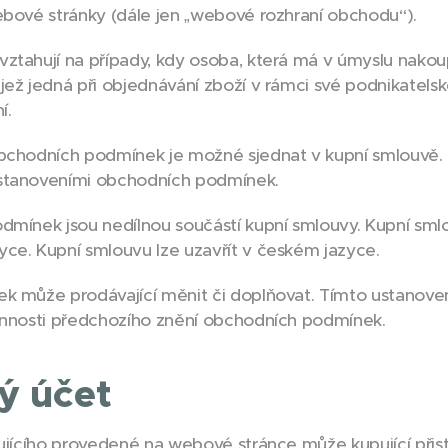
ebové stránky (dále jen „webové rozhraní obchodu“).
ahují na případy, kdy osoba, která má v úmyslu nakoupi
jež jedná při objednávání zboží v rámci své podnikatels
í.
bchodních podmínek je možné sjednat v kupní smlouvě. 
ustanoveními obchodních podmínek.
dmínek jsou nedílnou součástí kupní smlouvy. Kupní sm
ce. Kupní smlouvu lze uzavřít v českém jazyce.
k může prodávající měnit či doplňovat. Tímto ustanove
činnosti předchozího znění obchodních podmínek.
ý účet
ujícího provedené na webové stránce může kupující při