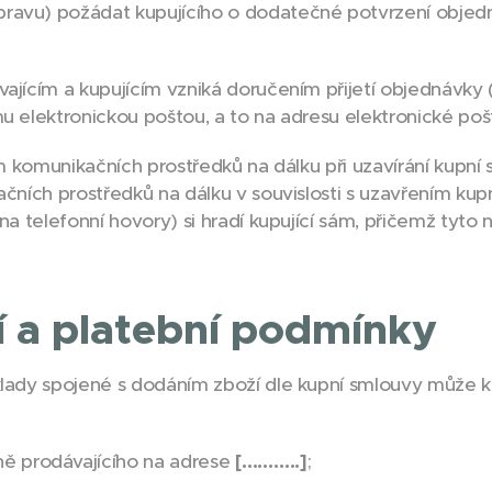
ravu) požádat kupujícího o dodatečné potvrzení objedn
ajícím a kupujícím vzniká doručením přijetí objednávky (
u elektronickou poštou, a to na adresu elektronické pošt
ím komunikačních prostředků na dálku při uzavírání kupní
ačních prostředků na dálku v souvislosti s uzavřením kup
na telefonní hovory) si hradí kupující sám, přičemž tyto n
í a platební podmínky
lady spojené s dodáním zboží dle kupní smlouvy může ku
ně prodávajícího na adrese
[………..]
;