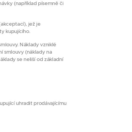
ávky (například písemně či
akceptací), jež je
y kupujícího.
 smlouvy. Náklady vzniklé
ní smlouvy (náklady na
áklady se neliší od základní
pující uhradit prodávajícímu