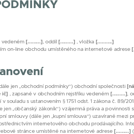
PODMÍNKY
ku vedeném
[………]
, oddíl
[………]
, vložka
[……….]
tvím on-line obchodu umístěného na internetové adrese
tanovení
ále jen „obchodní podmínky“) obchodní společnosti
[n
 ič]
, zapsané v obchodním rejstříku vedeném
[………]
, o
jí v souladu s ustanovením § 1751 odst. 1 zákona č. 89/20
e jen „občanský zákoník“) vzájemná práva a povinnosti s
pní smlouvy (dále jen „kupní smlouva“) uzavírané mezi pr
prostřednictvím internetového obchodu prodávajícího. In
webové stránce umístěné na internetové adrese
[………]
(