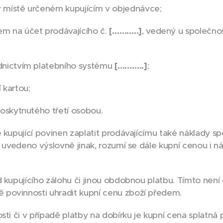
 v místě určeném kupujícím v objednávce;
m na účet prodávajícího č.
[………..]
, vedený u společno
dnictvím platebního systému
[………..]
;
 kartou;
poskytnutého třetí osobou.
 kupující povinen zaplatit prodávajícímu také náklady s
li uvedeno výslovně jinak, rozumí se dále kupní cenou i 
 kupujícího zálohu či jinou obdobnou platbu. Tímto není 
povinnosti uhradit kupní cenu zboží předem.
ti či v případě platby na dobírku je kupní cena splatná p