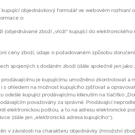
ní kupující objednávkový formulář ve webovém rozhraní
formace o:
 (objednávané zboží „vloží“ kupující do elektronickéh
pní ceny zboží, údaje o požadovaném způsobu doručení
ech spojených s dodáním zboží (dále společně jen jako 
prodávajícímu je kupujícímu umožněno zkontrolovat a m
to i s ohledem na možnost kupujícího zjišťovat a opravova
 odešle kupující prodávajícímu kliknutím na tlačítko „D
odávajícím považovány za správné. Prodávající neprodl
rdí elektronickou poštou, a to na adresu elektronické p
vce (dále jen „elektronická adresa kupujícího“).
ěn v závislosti na charakteru objednávky (množství zbož