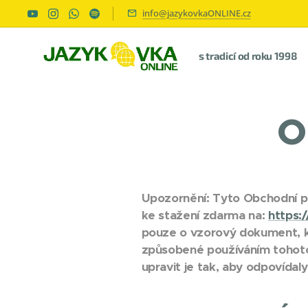
info@jazykovkaONLINE.cz
s tradicí od roku 1998
O
Upozornění: Tyto Obchodní po
ke stažení zdarma na:
https:
pouze o vzorový dokument, 
způsobené používáním tohot
upravit je tak, aby odpovída