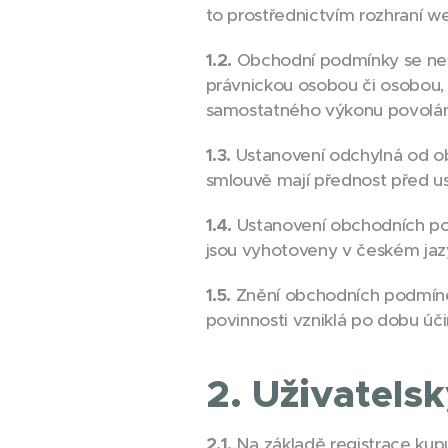
to prostřednictvím rozhraní w
1.2.
Obchodní podmínky se nevzt
právnickou osobou či osobou, 
samostatného výkonu povolán
1.3.
Ustanovení odchylná od o
smlouvě mají přednost před 
1.4.
Ustanovení obchodních po
jsou vyhotoveny v českém jazy
1.5.
Znění obchodních podmíne
povinnosti vzniklá po dobu ú
2. Uživatelsk
2.1.
Na základě registrace kup