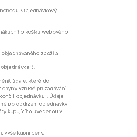
 obchodu. Objednávkový
o nákupního košíku webového
 objednávaného zboží a
„objednávka“).
ěnit údaje, které do
t chyby vzniklé při zadávání
okončit objednávku“. Údaje
eně po obdržení objednávky
ošty kupujícího uvedenou v
í, výše kupní ceny,