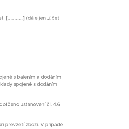
sti
[………..]
(dále jen „účet
pojené s balením a dodáním
náklady spojené s dodáním
dotčeno ustanovení čl. 4.6
ři převzetí zboží. V případě