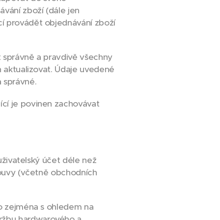
ávání zboží (dále jen
cí provádět objednávání zboží
ět správně a pravdivě všechny
en aktualizovat. Údaje uvedené
a správné.
ící je povinen zachovávat
 uživatelský účet déle než
mlouvy (včetně obchodních
 to zejména s ohledem na
držbu hardwarového a