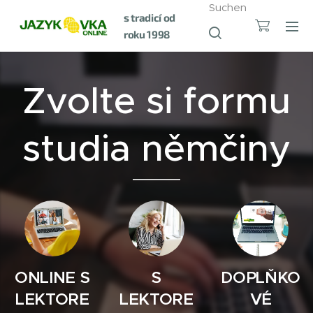
Suchen
s tradicí od
roku 1998
Zvolte si formu
studia němčiny
ONLINE S
S
DOPLŇKO
LEKTORE
LEKTORE
VÉ