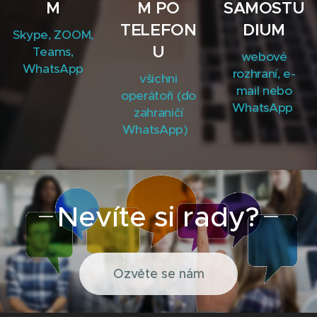
M
M PO
SAMOSTU
TELEFON
DIUM
Skype, ZOOM,
U
Teams,
webové
WhatsApp
rozhraní, e-
všichni
mail nebo
operátoři (do
WhatsApp
zahraničí
WhatsApp)
Nevíte si rady?
Ozvěte se nám