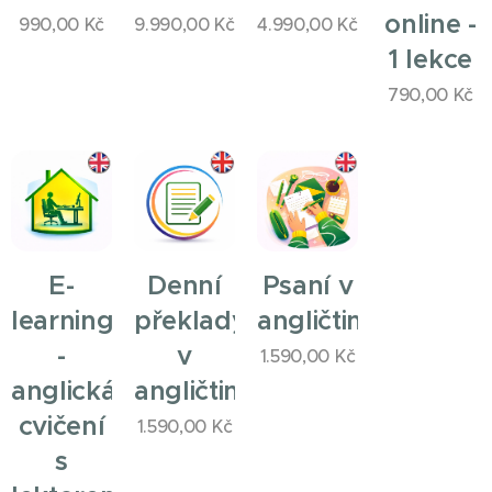
online -
990,00
Kč
9.990,00
Kč
4.990,00
Kč
1 lekce
790,00
Kč
E-
Denní
Psaní v
learning
překlady
angličtině
-
v
1.590,00
Kč
anglická
angličtině
cvičení
1.590,00
Kč
s