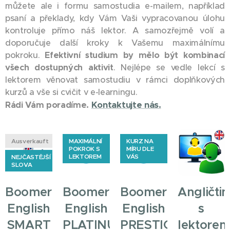
můžete ale i formu samostudia e-mailem, například
psaní a překlady, kdy Vám Vaši vypracovanou úlohu
kontroluje přímo náš lektor. A samozřejmě volí a
doporučuje další kroky k Vašemu maximálnímu
pokroku.
Efektivní studium by mělo být kombinací
všech dostupných aktivit
. Nejlépe se vedle lekcí s
lektorem věnovat samostudiu v rámci doplňkových
kurzů a vše si cvičit v e-learningu.
Kontaktujte nás.
Rádi Vám poradíme.
Ausverkauft
MAXIMÁLNÍ
KURZ NA
POKROK S
MÍRU DLE
LEKTOREM
VÁS
NEJČASTĚJŠÍ
SLOVA
Boomerang
Boomerang
Boomerang
Angličti
English
English
English
s
SMART
PLATINUM
PRESTIGE
lektore