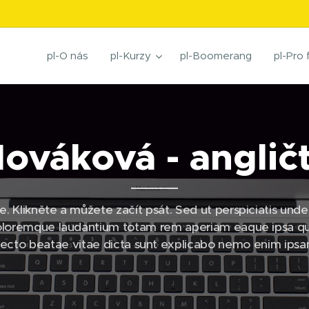
pl-O nás
pl-Kurzy
pl-Boomerang
pl-Pro 
ováková - anglič
. Klikněte a můžete začít psát. Sed ut perspiciatis unde 
oremque laudantium totam rem aperiam eaque ipsa quae 
itecto beatae vitae dicta sunt explicabo nemo enim ips