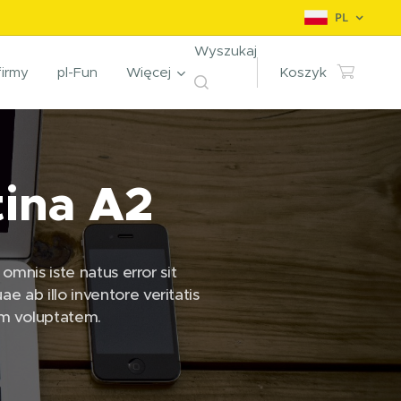
PL
Wyszukaj
firmy
pl-Fun
Więcej
Koszyk
tina A2
omnis iste natus error sit
ab illo inventore veritatis
am voluptatem.