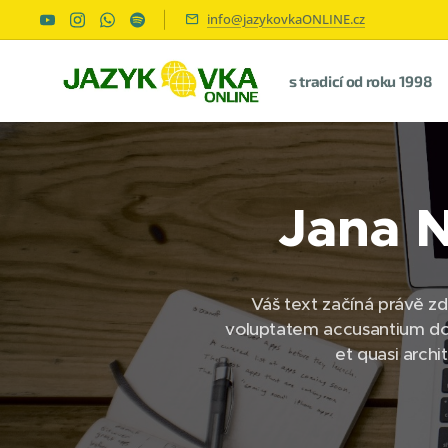
info@jazykovkaONLINE.cz
s tradicí od roku 1998
Jana N
Váš text začíná právě zde
voluptatem accusantium dol
et quasi arch