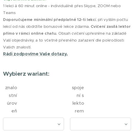
1 lekci á 60 minut online - individuálně přes Skype, ZOOM nebo
Teams
Doporučujeme minimální předplatné 12-ti lekc
í, při vyšším počtu
lekcí od nás obdržíte bonusové lekce zdarma.
Cvičení zasílá lektor
přímo v rámci online chatu.
Obsah cvičení upřesníme na základě
Vaší objednávky, a to včetně přesného zařazení dle pokročilosti
Vašich znalostí.
Rádi zodpovíme Vaše dotazy.
Wybierz wariant:
znalo
spoje
stní
ní s
úrov
lekto
eň
rem