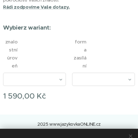
pokročilosti Vašich znalostí.
Rádi zodpovíme Vaše dotazy.
Wybierz wariant:
znalo
form
stní
a
úrov
zasílá
eň
ní
1 590,00
Kč
2025 www.jazykovkaONLINE.cz
Všechna práva vyhrazena.
Ciasteczka