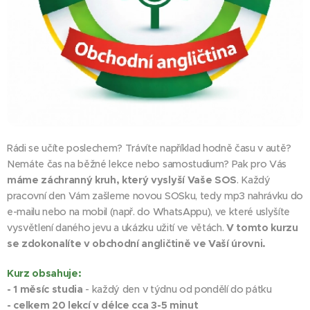
Rádi se učíte poslechem? Trávíte například hodně času v autě?
Nemáte čas na běžné lekce nebo samostudium? Pak pro Vás
máme záchranný kruh, který vyslyší Vaše SOS
. Každý
pracovní den Vám zašleme novou SOSku, tedy mp3 nahrávku do
e-mailu nebo na mobil (např. do WhatsAppu), ve které uslyšíte
vysvětlení daného jevu a ukázku užití ve větách.
V tomto kurzu
se zdokonalíte v obchodní angličtině ve Vaší úrovni.
Kurz obsahuje:
- 1 měsíc studia
- každý den v týdnu od pondělí do pátku
- celkem 20 lekcí v délce cca 3-5 minut