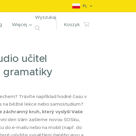
PL
Wyszukaj
g
Więcej
Koszyk
dio učitel
é gramatiky
lechem? Trávíte například hodně času v
s na běžné lekce nebo samostudium?
 záchranný kruh, který vyslyší Vaše
ovní den Vám zašleme novou SOSku,
u do e-mailu nebo na mobil (např. do
eré uslyšíte vysvětlení daného jevu a