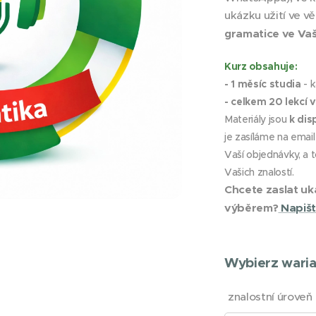
ukázku užití ve v
gramatice ve Vaš
Kurz obsahuje:
- 1 měsíc studia
- k
- celkem 20 lekcí 
Materiály jsou
k dis
je zasíláme na emai
Vaší objednávky, a 
Vašich znalostí.
Chcete zaslat uk
výběrem?
Napiš
Wybierz waria
znalostní úroveň