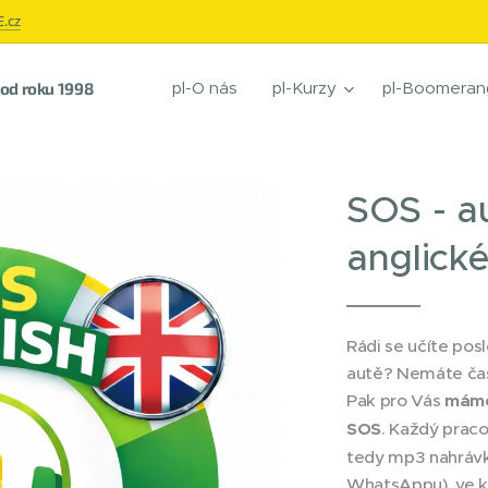
.cz
pl-O nás
pl-Kurzy
pl-Boomeran
í od roku 1998
SOS - au
anglick
Rádi se učíte pos
autě? Nemáte ča
Pak pro Vás
máme
SOS
. Každý prac
tedy mp3 nahrávk
WhatsAppu), ve kt