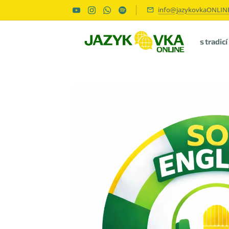
info@jazykovkaONLINE
s tradic