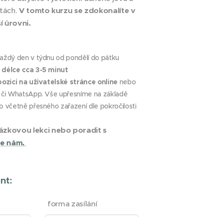
ětách.
V tomto kurzu se zdokonalíte v
í úrovni.
aždý den v týdnu od pondělí do pátku
v délce cca 3-5 minut
pozici na uživatelské stránce online
nebo
l či WhatsApp. Vše upřesníme na základě
to včetně přesného zařazení dle pokročilosti
ázkovou lekci nebo poradit s
te nám.
nt:
forma zasílání