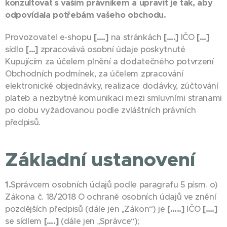
konzultovat s vaším právníkem a upravit je tak, aby
odpovídala potřebám vašeho obchodu.
Provozovatel e-shopu
[….]
na stránkách
[….]
IČO
[…]
sídlo
[…]
zpracovává osobní údaje poskytnuté
Kupujícím za účelem plnění a dodatečného potvrzení
Obchodních podmínek, za účelem zpracování
elektronické objednávky, realizace dodávky, zúčtování
plateb a nezbytné komunikaci mezi smluvními stranami
po dobu vyžadovanou podle zvláštních právních
předpisů.
Základní ustanovení
1.
Správcem osobních údajů podle paragrafu 5 písm. o)
Zákona č. 18/2018 O ochraně osobních údajů ve znění
pozdějších předpisů (dále jen „Zákon“) je
[…..]
IČO
[….]
se sídlem
[….]
(dále jen „Správce“);