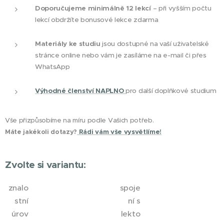
Doporučujeme minimálně 12 lekcí
– při vyšším počtu
lekcí obdržíte bonusové lekce zdarma
Materiály ke studiu
jsou dostupné na vaší uživatelské
stránce online nebo vám je zasíláme na e-mail či přes
WhatsApp
Výhodné členství NAPLNO
pro další doplňkové studium
Vše přizpůsobíme na míru podle Vašich potřeb.
Máte jakékoli dotazy?
Rádi vám vše vysvětlíme!
Zvolte si variantu:
znalo
spoje
stní
ní s
úrov
lekto