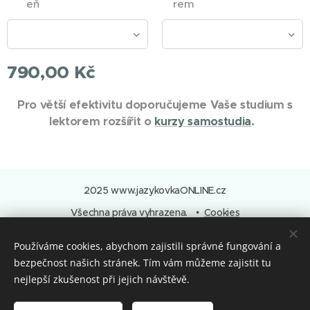
eň
rem
790,00
Kč
Pro větší efektivitu doporučujeme Vaše studium s
lektorem rozšířit o
kurzy samostudia
.
2025 www.jazykovkaONLINE.cz
Všechna práva vyhrazena.
Cookies
Jazyky
Používáme cookies, abychom zajistili správné fungování a
Čeština
English
Deutsch
Polski
Français
bezpečnost našich stránek. Tím vám můžeme zajistit tu
nejlepší zkušenost při jejich návštěvě.