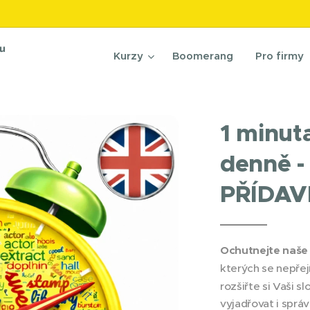
nu
Kurzy
Boomerang
Pro firmy
1 minut
denně -
PŘÍDA
Ochutnejte naše 
kterých se nepřej
rozšiřte si Vaši s
vyjadřovat i spr