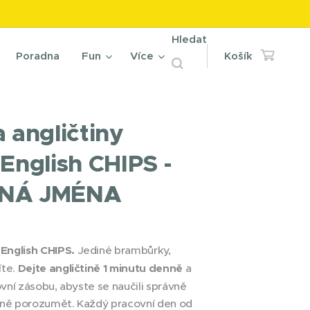
Hledat
Poradna
Fun
Více
Košík
a angličtiny
 English CHIPS -
VNÁ JMÉNA
English CHIPS.
Jediné brambůrky,
íte.
Dejte angličtině 1 minutu denně
a
lovní zásobu, abyste se naučili správně
ávně porozumět. Každý pracovní den od