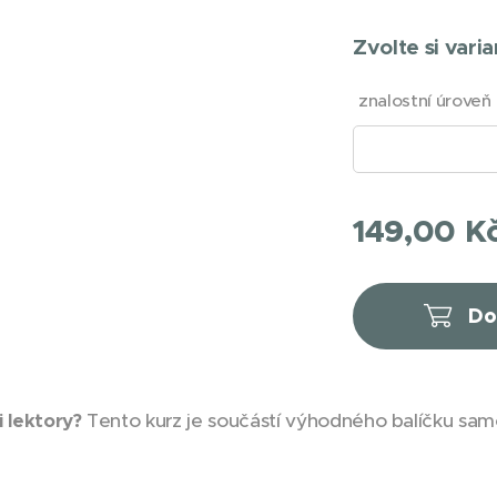
Zvolte si varia
znalostní úroveň
149,00
K
Do
i lektory?
Tento kurz je součástí výhodného balíčku sam