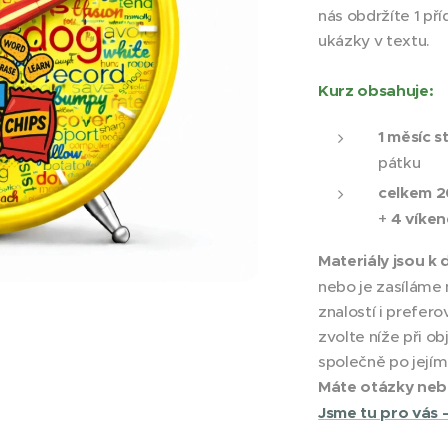
nás obdržíte 1 př
ukázky v textu.
Kurz obsahuje:
1 měsíc s
pátku
celkem 2
+
4 víken
Materiály jsou k 
nebo je zasíláme
znalostí i prefer
zvolte níže při o
společně po jejím
Máte otázky neb
Jsme tu pro vás 