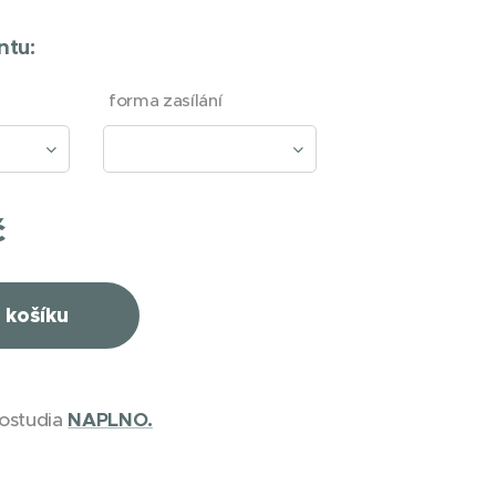
ntu:
forma zasílání
č
 košíku
ostudia
NAPLNO.