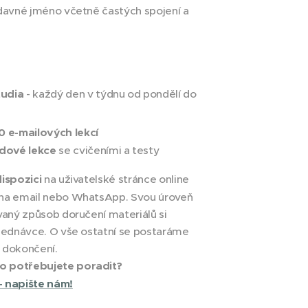
ídavné jméno včetně častých spojení a
tudia
- každý den v týdnu od pondělí do
0 e-mailových lekcí
dové lekce
se cvičeními a testy
dispozici
na uživatelské stránce online
 na email nebo WhatsApp. Svou úroveň
ovaný způsob doručení materiálů si
bjednávce. O vše ostatní se postaráme
 dokončení.
o potřebujete poradit?
– napište nám!