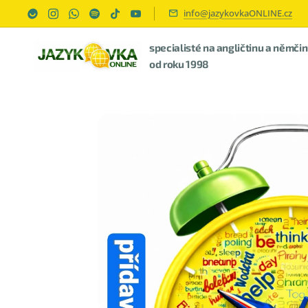
info@jazykovkaONLINE.cz
specialisté na angličtinu a němči
od roku 1998